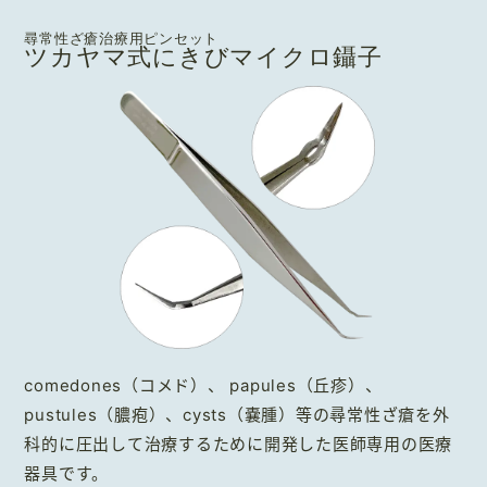
尋常性ざ瘡治療用ピンセット
ツカヤマ式にきびマイクロ鑷子
comedones（コメド）、 papules（丘疹）、
pustules（膿疱）、cysts（嚢腫）等の尋常性ざ瘡を外
科的に圧出して治療するために開発した医師専用の医療
器具です。