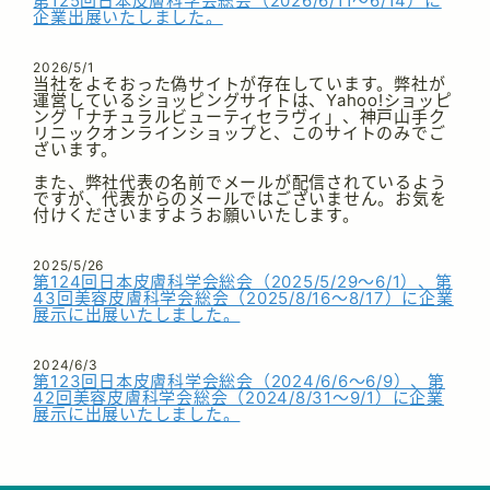
第125回日本皮膚科学会総会（2026/6/11～6/14）に
企業出展いたしました。
2026/5/1
当社をよそおった偽サイトが存在しています。弊社が
運営しているショッピングサイトは、Yahoo!ショッピ
ング「ナチュラルビューティセラヴィ」、神戸山手ク
リニックオンラインショップと、このサイトのみでご
ざいます。
また、弊社代表の名前でメールが配信されているよう
ですが、代表からのメールではございません。お気を
付けくださいますようお願いいたします。
2025/5/26
第124回日本皮膚科学会総会（2025/5/29～6/1）、第
43回美容皮膚科学会総会（2025/8/16～8/17）に企業
展示に出展いたしました。
2024/6/3
第123回日本皮膚科学会総会（2024/6/6～6/9）、第
42回美容皮膚科学会総会（2024/8/31～9/1）に企業
展示に出展いたしました。