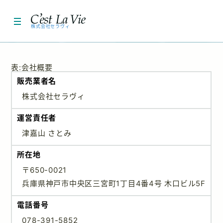
特定商取引に関する表記
株式会社セラヴィ
HOME
表:会社概要
医療機器
販売業者名
株式会社セラヴィ
化粧品
運営責任者
エステ
津嘉山 さとみ
お問い合わせ
所在地
会社概要
〒650-0021
兵庫県神戸市中央区三宮町1丁目4番4号 木口ビル5F
電話番号
078-391-5852