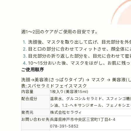
週1～2回のケアがご使用の目安です。
洗顔後、マスクを取り出して広げ、目元部分を外
目と口の部分に合わせてフィットさせ、顔全体に
目元部分の折り返した部分を、目元に合わせて密
10～15分おいた後、マスクをはがし、お肌に残
ご使用順序
洗顔→美容液(さっぱりタイプ) → マスク → 美容液(
表:スパセラミドフェイスマスク
内容量
1枚入り(美容液15ml)
配合成分
温泉水、グルコシルセラミド、スフィンゴ糖脂
シ油、1.2-ヘキサンジオール、フェノキシ
発売元
株式会社セラヴィ
お問い合わせ先
兵庫県神戸市中央区三宮町1丁目4-4
078-391-5852