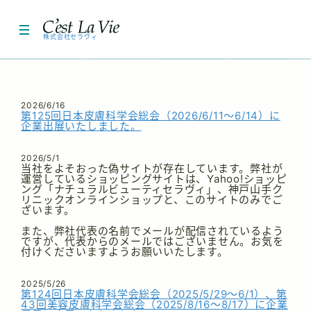
お知らせ一覧
株式会社セラヴィ
HOME
医療機器
2026/6/16
第125回日本皮膚科学会総会（2026/6/11～6/14）に
企業出展いたしました。
化粧品
2026/5/1
当社をよそおった偽サイトが存在しています。弊社が
エステ
運営しているショッピングサイトは、Yahoo!ショッピ
ング「ナチュラルビューティセラヴィ」、神戸山手ク
リニックオンラインショップと、このサイトのみでご
お問い合わせ
ざいます。
また、弊社代表の名前でメールが配信されているよう
会社概要
ですが、代表からのメールではございません。お気を
付けくださいますようお願いいたします。
2025/5/26
第124回日本皮膚科学会総会（2025/5/29～6/1）、第
43回美容皮膚科学会総会（2025/8/16～8/17）に企業